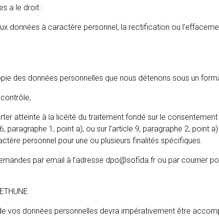
 a le droit :
nnées à caractère personnel, la rectifi­cation ou l’effacement de
opie des données personnelles que nous détenons sous un format
contrôle,
tteinte à la licéité du traitement fondé sur le consentement effe
6, paragraphe 1, point a), ou sur l’article 9, paragraphe 2, point 
ère personnel pour une ou plusieurs finalités spécifiques.
andes par email à l’adresse dpo@sofida.fr ou par courrier post
 BETHUNE
 de vos données personnelles devra impérativement être accompag