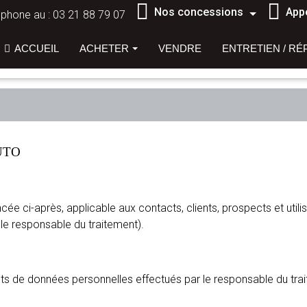
Nos concessions
App
éphone au :
03 21 88 79 07
ACCUEIL
ACHETER
VENDRE
ENTRETIEN / RÉ
AUTO
ée ci-après, applicable aux contacts, clients, prospects et util
le responsable du traitement).
nts de données personnelles effectués par le responsable du trai