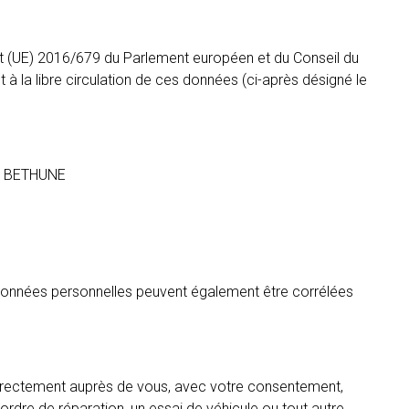
t (UE) 2016/679 du Parlement européen et du Conseil du
 à la libre circulation de ces données (ci-après désigné le
00 BETHUNE
es données personnelles peuvent également être corrélées
 directement auprès de vous, avec votre consentement,
rdre de réparation, un essai de véhicule ou tout autre