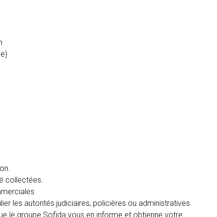
n
le)
ion.
é collectées.
mmerciales
r les autorités judiciaires, policières ou administratives.
e le groupe Sofida vous en informe et obtienne votre