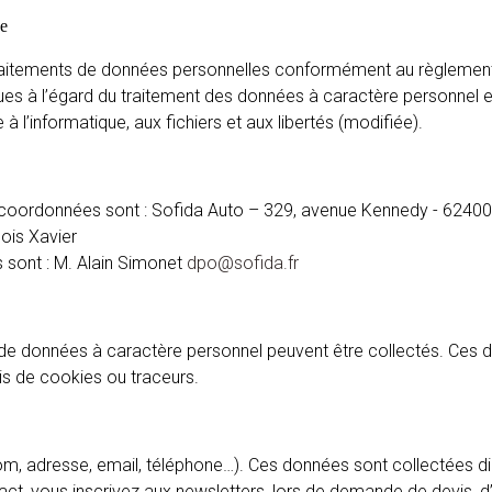
se
 traitements de données personnelles conformément au règlemen
ques à l’égard du traitement des données à caractère personnel et
 à l’informatique, aux fichiers et aux libertés (modifiée).
es coordonnées sont : Sofida Auto – 329, avenue Kennedy - 624
ois Xavier
 sont : M. Alain Simonet
dpo@sofida.fr
ypes de données à caractère personnel peuvent être collectés. C
is de cookies ou traceurs.
rénom, adresse, email, téléphone…). Ces données sont collectées
ct, vous inscrivez aux newsletters, lors de demande de devis, d’o