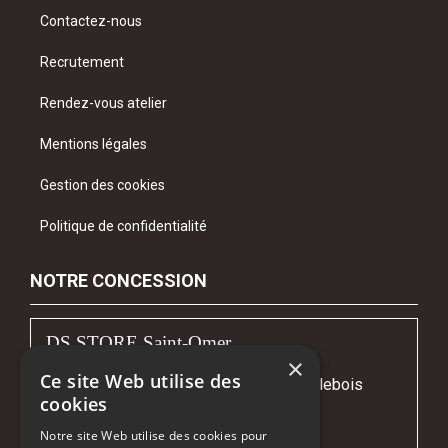
Contactez-nous
Recrutement
Rendez-vous atelier
Mentions légales
Gestion des cookies
Politique de confidentialité
NOTRE CONCESSION
DS STORE Saint-Omer
×
Ce site Web utilise des
Avenue Gustave Courbet - Z.I. Fort Maillebois
cookies
62219 LONGUENESSE
Notre site Web utilise des cookies pour