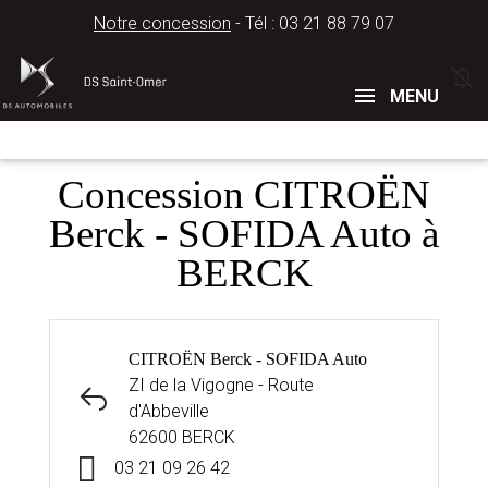
Notre concession
- Tél :
03 21 88 79 07
Concessions
Téléphone
MENU
Concession CITROËN
Berck - SOFIDA Auto à
BERCK
CITROËN Berck - SOFIDA Auto
ZI de la Vigogne - Route
d'Abbeville
62600 BERCK
03 21 09 26 42