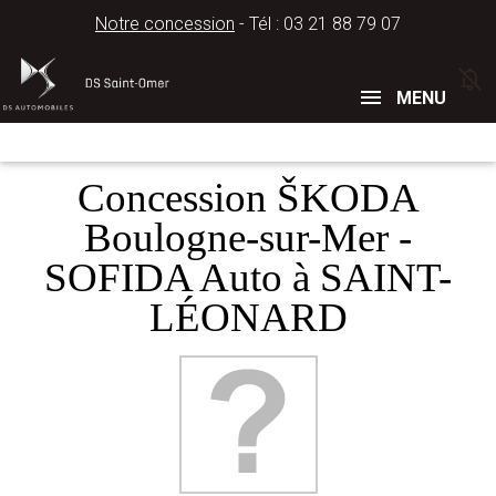
Notre concession
- Tél :
03 21 88 79 07
Concessions
Téléphone
MENU
Concession ŠKODA
Boulogne-sur-Mer -
SOFIDA Auto à SAINT-
LÉONARD