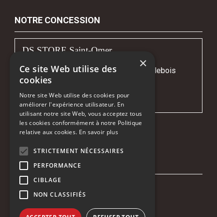
NOTRE CONCESSION
DS STORE Saint-Omer
×
Ce site Web utilise des
Avenue Gustave Courbet - Z.I. Fort Maillebois
cookies
62219 LONGUENESSE
Notre site Web utilise des cookies pour
Tél :
03 21 88 79 07
améliorer l'expérience utilisateur. En
utilisant notre site Web, vous acceptez tous
les cookies conformément à notre Politique
relative aux cookies.
En savoir plus
Une société du
STRICTEMENT NÉCESSAIRES
NOUS SUIVRE
PERFORMANCE
CIBLAGE
Facebook
NON CLASSIFIÉS