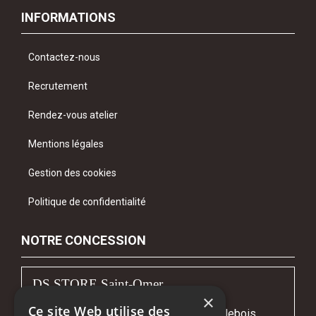
INFORMATIONS
Contactez-nous
Recrutement
Rendez-vous atelier
Mentions légales
Gestion des cookies
Politique de confidentialité
NOTRE CONCESSION
DS STORE Saint-Omer
×
Ce site Web utilise des
Avenue Gustave Courbet - Z.I. Fort Maillebois