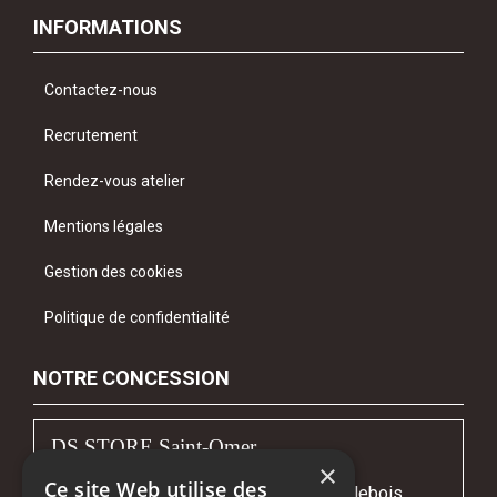
INFORMATIONS
Contactez-nous
Recrutement
Rendez-vous atelier
Mentions légales
Gestion des cookies
Politique de confidentialité
NOTRE CONCESSION
DS STORE Saint-Omer
×
Ce site Web utilise des
Avenue Gustave Courbet - Z.I. Fort Maillebois