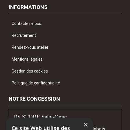
INFORMATIONS
Contactez-nous
Recrutement
Rendez-vous atelier
Mentions légales
Gestion des cookies
Politique de confidentialité
NOTRE CONCESSION
DS STORE Saint-Omer
×
Ce site Web utilise des
Avenue Gustave Courbet - Z.I. Fort Maillebois