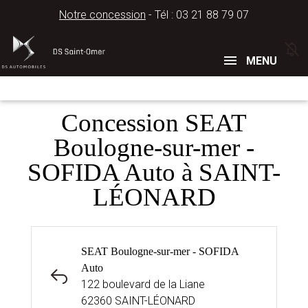
Notre concession
- Tél :
03 21 88 79 07
Concessions
Téléphone
MENU
Concession SEAT
Boulogne-sur-mer -
SOFIDA Auto à SAINT-
LÉONARD
SEAT Boulogne-sur-mer - SOFIDA
Auto
122 boulevard de la Liane
62360 SAINT-LÉONARD