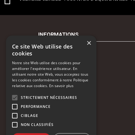
INFORMATIONS
×
Ce site Web utilise des
Contactez-nous
cookies
Notre site Web utilise des cookies pour
Recrutement
améliorer l'expérience utilisateur. En
utilisant notre site Web, vous acceptez tous
Rendez-vous atelier
les cookies conformément à notre Politique
relative aux cookies.
En savoir plus
Mentions légales
STRICTEMENT NÉCESSAIRES
Gestion des cookies
PERFORMANCE
Politique de confidentialité
CIBLAGE
NON CLASSIFIÉS