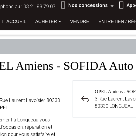
Nos concessions
App
éphone au :
03 21 88 79 07
ACCUEIL
ACHETER
VENDRE
ENTRETIEN / RÉ
PEL Amiens - SOFIDA Au
OPEL Amiens - SOF
3 Rue Laurent Lavoi
Rue Laurent Lavoisier 80330
80330 LONGUEAU
OPEL.
sement à Longueau vous
d'occasion, réparation et
ion pour vous satisfaire et