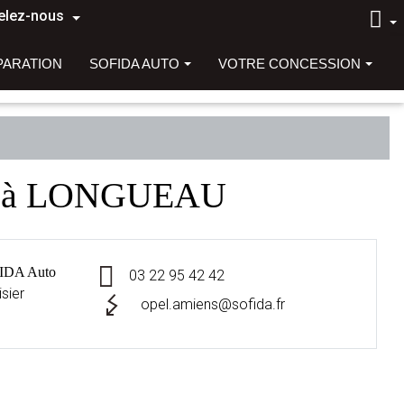
elez-nous
PARATION
SOFIDA AUTO
VOTRE CONCESSION
to à LONGUEAU
IDA Auto
03 22 95 42 42
sier
opel.amiens@sofida.fr